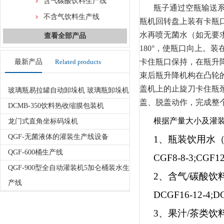
含气碳酸饮料生产线
瓶子通过空瓶输送
不含气饮料生产线
瓶机回转盘上装有卡瓶
水再喷无菌水（如无要
查看全部产品
180°，使瓶口向上
卡住瓶口保持，在瓶升
最新产品
Related products
束后瓶升降机构在凸轮
盖机上的止旋刀卡住瓶
玻璃瓶易拉罐自动卸垛机 玻璃瓶卸垛机
盖、脱盖动作，完成整
DCMB-350饮料热收缩膜包装机
根据产量大小及灌
龙门式直角坐标码垛机
QGF-无菌液体的灌装生产线设备
1、瓶装饮用水
QGF-600桶生产线
CGF8-8-3;CGF12
QGF-900型全自动灌装机5加仑桶装水生
2、含气/碳酸
产线
DCGF16-12-4;D
3、果汁/茶类饮