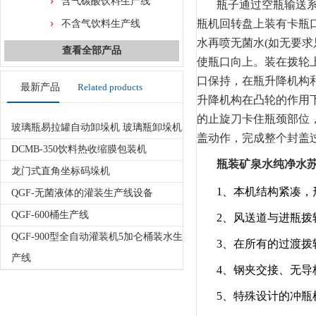
含气碳酸饮料生产线
瓶子通过空瓶输送
瓶机回转盘上装有卡瓶
不含气饮料生产线
水再喷无菌水(如无要求
查看全部产品
使瓶口向上。装在拨轮
口保持，在瓶升降机构
最新产品
Related products
升降机构在凸轮的作用
的止旋刀卡住瓶颈部位
玻璃瓶易拉罐自动卸垛机 玻璃瓶卸垛机
盖动作，完成整个封盖
DCMB-350饮料热收缩膜包装机
瓶装矿泉水纯净水
龙门式直角坐标码垛机
1、本机结构紧凑，
QGF-无菌液体的灌装生产线设备
QGF-600桶生产线
2、风送道与进瓶
QGF-900型全自动灌装机5加仑桶装水生
3、在所有的过渡
产线
4、钢夹交接、无导
5、特殊设计的冲