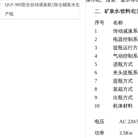
QGF-900型全自动灌装机5加仑桶装水生
二、
矿泉水/饮料/
产线
序号
名称
1
传动减速系
2
电器控制系
3
提瓶运行方
4
气动控制系
5
进瓶方式
6
夹头提瓶系
7
提瓶方式
8
装箱方式
9
出瓶方式
10
机体材料
电压 AC 220/38
功率 3.5Kw 