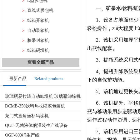
L型膜包机
一、
矿泉水/饮料/
直线式膜包机
1、设备占地面积
纸箱开箱机
轻松操作，zui大程度
自动装箱机
2、该机采用加厚
胶带封箱机
出瓶线配套。
纸箱码垛机
3、提瓶系统采用
查看全部产品
4、提瓶升降系统
最新产品
Related products
下的自保护功能。
5、该机通过更换
玻璃瓶易拉罐自动卸垛机 玻璃瓶卸垛机
6、该机提升、平
DCMB-350饮料热收缩膜包装机
瓶与移动采用步进驱动
龙门式直角坐标码垛机
运作过程动作协调，运
QGF-无菌液体的灌装生产线设备
7、该机采用进口三
QGF-600桶生产线
障停机、报警、显示等