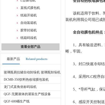
L型膜包机
全自动热收缩膜包
直线式膜包机
该机适用于饮料、乳制
纸箱开箱机
装机利用我公司现已成
自动装箱机
胶带封箱机
全自动膜包机特点
纸箱码垛机
1、具有输送进料、理
查看全部产品
晰，牢固。
最新产品
Related products
3、封口快速冷却结构
玻璃瓶易拉罐自动卸垛机 玻璃瓶卸垛机
4、采用PLC程序自
DCMB-350饮料热收缩膜包装机
龙门式直角坐标码垛机
5、*导杆气缸，保证
QGF-无菌液体的灌装生产线设备
QGF-600桶生产线
6、感应开关控制送膜