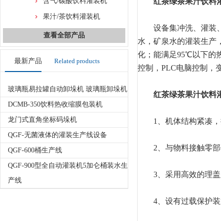
含气/碳酸饮料灌装机
红茶绿茶果汁饮料
果汁/茶饮料灌装机
设备集冲洗、灌装、封
查看全部产品
水，矿泉水的灌装生产
化；能满足95℃以下的
最新产品
Related products
控制，PLC电脑控制，
玻璃瓶易拉罐自动卸垛机 玻璃瓶卸垛机
红茶绿茶果汁饮料
DCMB-350饮料热收缩膜包装机
龙门式直角坐标码垛机
1、机体结构紧凑，控
QGF-无菌液体的灌装生产线设备
2、与物料接触零部件
QGF-600桶生产线
QGF-900型全自动灌装机5加仑桶装水生
3、采用高效的理盖系
产线
4、设有过载保护装