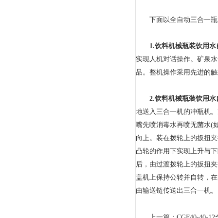
下面以全自动三合一瓶装
1.饮料机械瓶装饮用
实现人机对话操作。矿泉水
品。整机操作采用先进的触
2.饮料机械瓶装饮用
地送入三合一机的冲瓶机。
嘴先喷消毒水再喷无菌水(
向上。装在拨轮上的扳扭夹
凸轮的作用下实现上升与下
后，由过渡拨轮上的扳扭夹
盖机上保持公转并自转，在
由输送链传送出三合一机。
上一篇：
CGF40-4