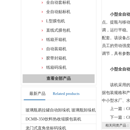
全自动套标机
全自动贴标机
小型全自
L型膜包机
点。提瓶与移动
调，运行平稳
直线式膜包机
配套。该设备
纸箱开箱机
员工的劳动强度
自动装箱机
调节，具有参
胶带封箱机
纸箱码垛机
小型全自
查看全部产品
该机采用的电
据包装规格和产
最新产品
Related products
中小型水厂、
上一篇：
C
玻璃瓶易拉罐自动卸垛机 玻璃瓶卸垛机
下一篇：
C
DCMB-350饮料热收缩膜包装机
相关同类产品：
龙门式直角坐标码垛机