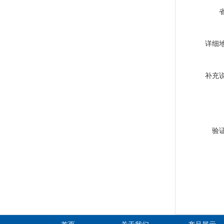
详细
补充
验