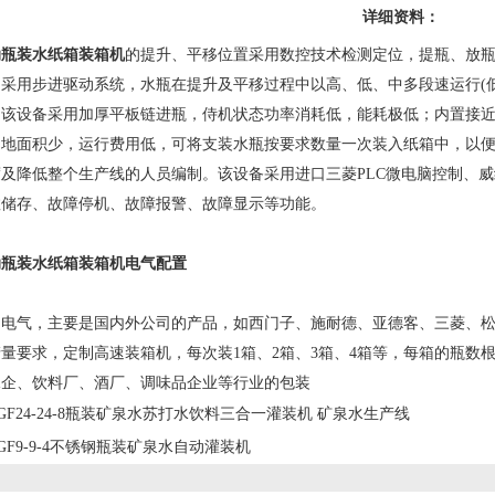
详细资料：
动瓶装水纸箱装箱机
的提升、平移位置采用数控技术检测定位，提瓶、放
采用步进驱动系统，水瓶在提升及平移过程中以高、低、中多段速运行(低
。该设备采用加厚平板链进瓶，侍机状态功率消耗低，能耗极低；内置接
占地面积少，运行费用低，可将支装水瓶按要求数量一次装入纸箱中，以
及降低整个生产线的人员编制。该设备采用进口三菱PLC微电脑控制、
数储存、故障停机、故障报警、故障显示等功能。
动瓶装水纸箱装箱机电气配置
气，主要是国内外公司的产品，如西门子、施耐德、亚德客、三菱、松
量要求，定制高速装箱机，每次装1箱、2箱、3箱、4箱等，每箱的瓶数
水企、饮料厂、酒厂、调味品企业等行业的包装
GF24-24-8瓶装矿泉水苏打水饮料三合一灌装机 矿泉水生产线
GF9-9-4不锈钢瓶装矿泉水自动灌装机