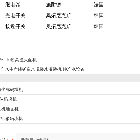
继电器
施耐德
法国
光电开关
奥拓尼克斯
韩国
接近开关
奥拓尼克斯
韩国
P6L10超高温灭菌机
纯净水生产线矿泉水瓶装水灌装机 纯净水设备
角坐标码垛机
低位码垛机
垛机堆垛机
0T纸箱码垛机
产品：