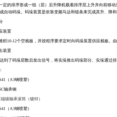
一定的排序形成一组（层）后升降机载着排序层上升并向前移动
形成自动码垛。码垛装置是依靠变频马达和链条来完成其升、降
分
应装置
堆积10-12个空栈板，并按程序要求定时向码垛装置供应栈板。
出装置
达到了码垛层数后发出信号，将实垛推出码垛部分。实垛通过排
：
S41（A3钢喷塑）
5C轴承钢
双端镶轴承滚筒（镀锌）
S41（A3钢喷塑）