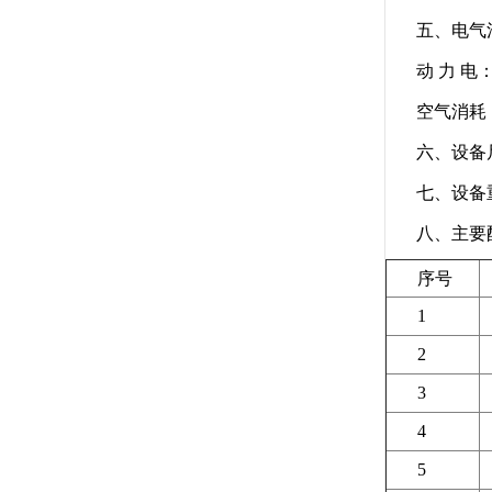
五、电气
动 力 电：
空气消耗：
六、设备尺寸：
七、设备重
八、主要
序号
1
2
3
4
5