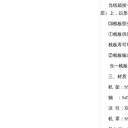
当纸箱按
层）上，以
⑶栈板部
①栈板供
栈板库可
②栈板输
当一栈板
三、材质
机 架：S
轴 ：S4
滚 筒：
机 罩：S