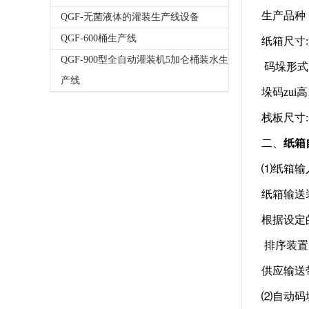
生产品种
QGF-无菌液体的灌装生产线设备
QGF-600桶生产线
纸箱尺寸
QGF-900型全自动灌装机5加仑桶装水生
码垛形式
产线
垛码zui高
栈板尺寸:1
二、
纸箱
⑴纸箱输
纸箱输送
根据设定
排序装置
供应输送
⑵自动码