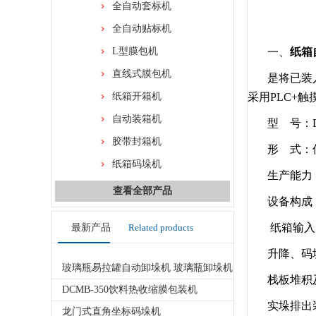
全自动套标机
全自动贴标机
L型膜包机
一、
纸箱
直线式膜包机
是将已装
纸箱开箱机
采用PLC+
自动装箱机
型 号：D
胶带封箱机
形 式：
纸箱码垛机
生产能力：
查看全部产品
设备构成
纸箱输入
最新产品
Related products
升降、码
玻璃瓶易拉罐自动卸垛机 玻璃瓶卸垛机
栈板堆积
DCMB-350饮料热收缩膜包装机
实垛排出
龙门式直角坐标码垛机