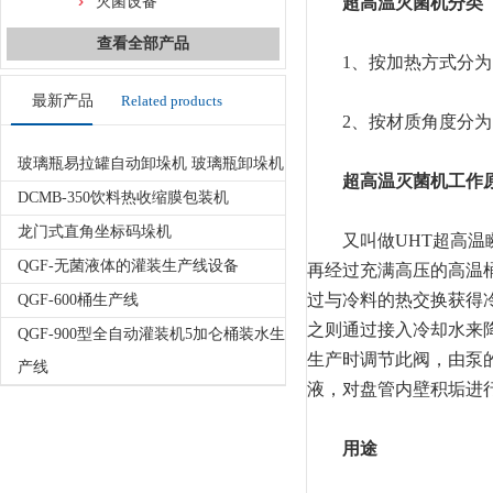
灭菌设备
超高温灭菌机分类
查看全部产品
1、按加热方式分为：
最新产品
Related products
2、按材质角度分为：不
玻璃瓶易拉罐自动卸垛机 玻璃瓶卸垛机
超高温灭菌机工作
DCMB-350饮料热收缩膜包装机
龙门式直角坐标码垛机
又叫做UHT超高温瞬
QGF-无菌液体的灌装生产线设备
再经过充满高压的高温
过与冷料的热交换获得
QGF-600桶生产线
之则通过接入冷却水来
QGF-900型全自动灌装机5加仑桶装水生
生产时调节此阀，由泵
产线
液，对盘管内壁积垢进
用途