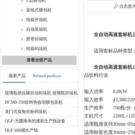
L型膜包机
点击放
直线式膜包机
纸箱开箱机
自动装箱机
全自动高速套标机
胶带封箱机
纸箱码垛机
适用套标品种类型
查看全部产品
全自动高速套标机
品饮料行业
最新产品
Related products
输入功率
8.0KW
玻璃瓶易拉罐自动卸垛机 玻璃瓶卸垛机
输入效率
∮3,380/220
DCMB-350饮料热收缩膜包装机
生产效率
700瓶/分（b
龙门式直角坐标码垛机
主机尺寸
2200L×12
QGF-无菌液体的灌装生产线设备
适用瓶身直径
30mm~95
QGF-600桶生产线
适用标签长度
30mm~25