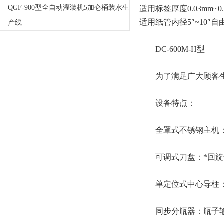
QGF-900型全自动灌装机5加仑桶装水生
适用标签厚度
0.03mm~0
适用纸管内径
5″~10″
产线
DC-600M-H型
为了满足广大顾客生产线
设备特点：
全罩式不锈钢主机：
可调式刀盘：*回旋
单定位式中心导柱：
同步分瓶器：瓶子输