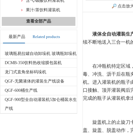
含气/碳酸饮料灌装机
点击放
果汁/茶饮料灌装机
查看全部产品
液体全自动灌装生
最新产品
Related products
续不断地送入三合一机
玻璃瓶易拉罐自动卸垛机 玻璃瓶卸垛机
DCMB-350饮料热收缩膜包装机
在冲瓶机特定区域，瓶
龙门式直角坐标码垛机
毒、冲洗、沥干后在瓶
QGF-无菌液体的灌装生产线设备
机。进入灌装机的瓶子
口接触、顶开灌装阀后
QGF-600桶生产线
完成的瓶子从灌装机拿
QGF-900型全自动灌装机5加仑桶装水生
产线
旋盖机上的止旋刀卡住
盖、旋盖、脱盖动作，