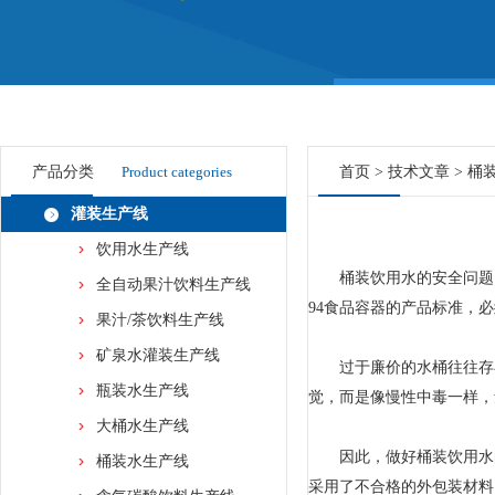
产品分类
Product categories
首页
>
技术文章
> 桶
灌装生产线
饮用水生产线
桶装饮用水的安全问题，不
全自动果汁饮料生产线
94食品容器的产品标准，
果汁/茶饮料生产线
矿泉水灌装生产线
过于廉价的水桶往往存在
瓶装水生产线
觉，而是像慢性中毒一样，
大桶水生产线
因此，做好桶装饮用水的
桶装水生产线
采用了不合格的外包装材料