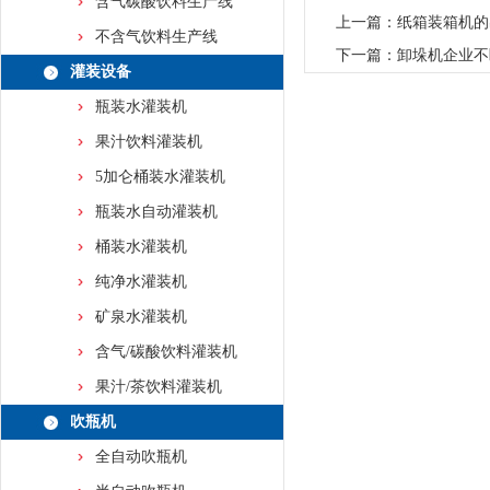
含气碳酸饮料生产线
上一篇：
纸箱装箱机的
不含气饮料生产线
下一篇：
卸垛机企业不
灌装设备
瓶装水灌装机
果汁饮料灌装机
5加仑桶装水灌装机
瓶装水自动灌装机
桶装水灌装机
纯净水灌装机
矿泉水灌装机
含气/碳酸饮料灌装机
果汁/茶饮料灌装机
吹瓶机
全自动吹瓶机