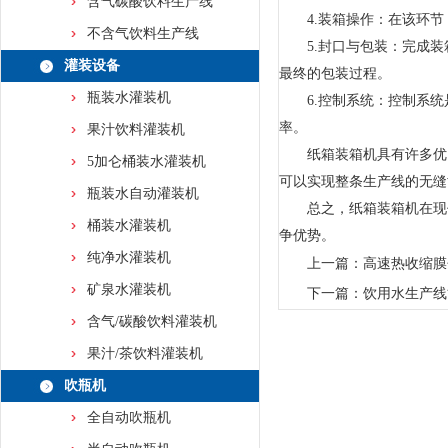
含气碳酸饮料生产线
4.装箱操作：在该环节
不含气饮料生产线
5.封口与包装：完成装
灌装设备
最终的包装过程。
瓶装水灌装机
6.控制系统：控制系统
率。
果汁饮料灌装机
纸箱装箱机具有许多优点
5加仑桶装水灌装机
可以实现整条生产线的无缝
瓶装水自动灌装机
总之，纸箱装箱机在现代
桶装水灌装机
争优势。
纯净水灌装机
上一篇：
高速热收缩膜
矿泉水灌装机
下一篇：
饮用水生产线
含气/碳酸饮料灌装机
果汁/茶饮料灌装机
吹瓶机
全自动吹瓶机