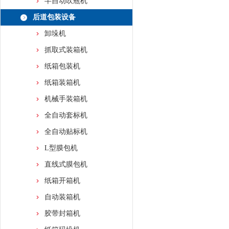
半自动吹瓶机
后道包装设备
卸垛机
抓取式装箱机
纸箱包装机
纸箱装箱机
机械手装箱机
全自动套标机
全自动贴标机
L型膜包机
直线式膜包机
纸箱开箱机
自动装箱机
胶带封箱机