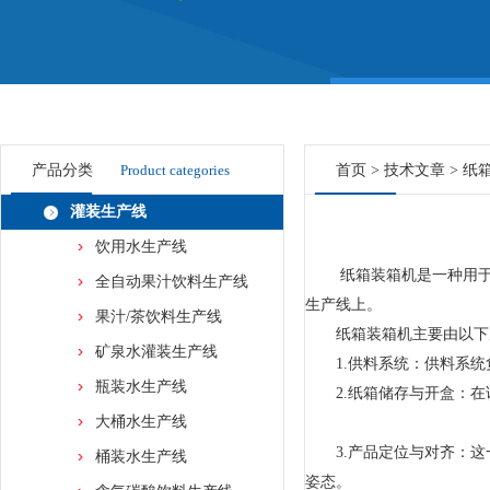
产品分类
Product categories
首页
>
技术文章
> 纸
灌装生产线
饮用水生产线
纸箱装箱机是一种用于自
全自动果汁饮料生产线
生产线上。
果汁/茶饮料生产线
纸箱装箱机主要由以下
矿泉水灌装生产线
1.供料系统：供料系统
瓶装水生产线
2.纸箱储存与开盒：在
大桶水生产线
3.产品定位与对齐：这
桶装水生产线
姿态。