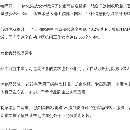
降低。 一体化集成设计取消了长距离输送链条，结合二次回收吹瓶工艺
耗电量减少25%-35%。该技术已入选工信部《国家工业和信息化领域节能降碳
率双提升。 全自动吹瓶机的成瓶报废率可低至0.2%以下，集成的AI视
域，国产高速全自动吹瓶机组工作效率达12,000个/小时。
化食品包装需求
类日益丰富，对包装容器的要求也各不相同，全自动吹瓶机展现出强大
食品领域。 该设备适用于碳酸饮料瓶、矿泉水瓶、耐高温瓶、食用油瓶
一体机已在东古、加加、千禾等品牌企业实现应用。
等新兴需求。 预制菜国标明确“不添加防腐剂”“包装需耐热可微波”
，直接支撑了预制菜在无防腐剂条件下的保质期延长。