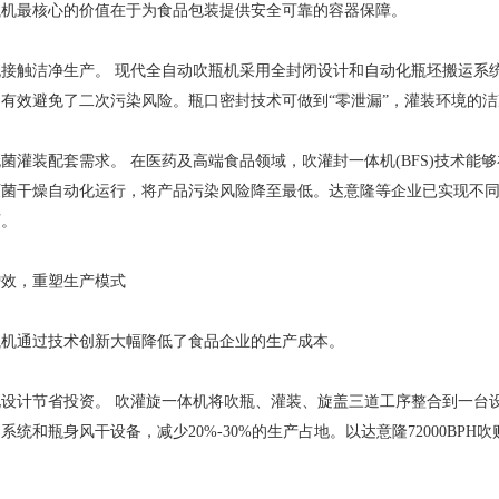
最核心的价值在于为食品包装提供安全可靠的容器保障。
触洁净生产。 现代全自动吹瓶机采用全封闭设计和自动化瓶坯搬运系统
有效避免了二次污染风险。瓶口密封技术可做到“零泄漏”，灌装环境的
装配套需求。 在医药及高端食品领域，吹灌封一体机(BFS)技术能
灭菌干燥自动化运行，将产品污染风险降至最低。达意隆等企业已实现不
可。
，重塑生产模式
通过技术创新大幅降低了食品企业的生产成本。
计节省投资。 吹灌旋一体机将吹瓶、灌装、旋盖三道工序整合到一台设
系统和瓶身风干设备，减少20%-30%的生产占地。以达意隆72000BP