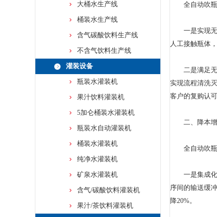
大桶水生产线
全自动吹瓶机
桶装水生产线
一是实现无接
含气碳酸饮料生产线
人工接触瓶体，
不含气饮料生产线
灌装设备
二是满足无菌灌
瓶装水灌装机
实现流程清洗
客户的复购认
果汁饮料灌装机
5加仑桶装水灌装机
二、降本增效
瓶装水自动灌装机
桶装水灌装机
全自动吹瓶机
纯净水灌装机
矿泉水灌装机
一是集成化设
序间的输送缓冲
含气/碳酸饮料灌装机
降20%。
果汁/茶饮料灌装机