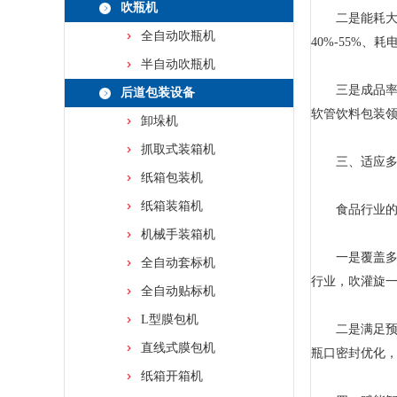
吹瓶机
二是能耗大幅
全自动吹瓶机
40%-55%、
半自动吹瓶机
三是成品率与效
后道包装设备
软管饮料包装领
卸垛机
抓取式装箱机
三、适应多元
纸箱包装机
纸箱装箱机
食品行业的品
机械手装箱机
一是覆盖多种
全自动套标机
行业，吹灌旋
全自动贴标机
L型膜包机
二是满足预制菜
直线式膜包机
瓶口密封优化
纸箱开箱机