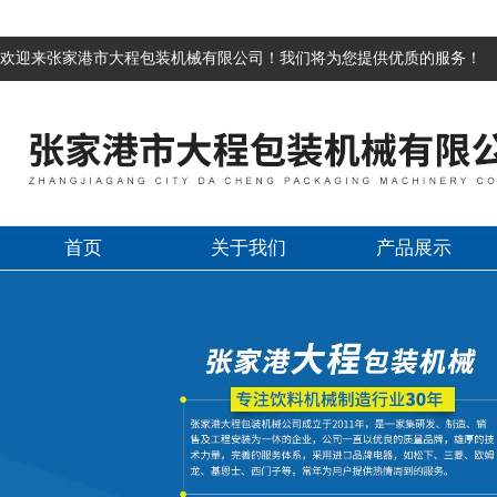
欢迎来张家港市大程包装机械有限公司！我们将为您提供优质的服务！
首页
关于我们
产品展示