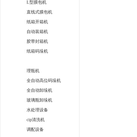
L型膜包机
直线式膜包机
纸箱开箱机
自动装箱机
胶带封箱机
纸箱码垛机
配套设备
理瓶机
全自动高位码垛机
全自动卸垛机
玻璃瓶卸垛机
水处理设备
cip清洗机
调配设备