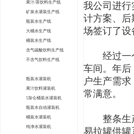
果汁/茶饮料生产线
我公司进行
矿泉水灌装生产线
计方案、后
瓶装水生产线
场签订了设
大桶水生产线
桶装水生产线
含气碳酸饮料生产线
经过一个
不含气饮料生产线
车间。年后
灌装设备
户生产需求
瓶装水灌装机
果汁饮料灌装机
常满意。
5加仑桶装水灌装机
瓶装水自动灌装机
整条生产
桶装水灌装机
纯净水灌装机
易拉罐供罐