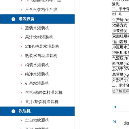
含气碳酸饮料生产线
灌装。
二、
果
汁/
不含气饮料生产线
型 号
灌装设备
生产能力(60
灌装方式
瓶装水灌装机
灌装精度
聚脂瓶规格
果汁饮料灌装机
适用盖形
5加仑桶装水灌装机
冲瓶用水压
冲瓶用水量(
瓶装水自动灌装机
气源压力(M
耗气量(m3/
桶装水灌装机
总功率(K
纯净水灌装机
总重量(kg
外形尺寸(L
矿泉水灌装机
三、
果
汁/
想了解更
含气/碳酸饮料灌装机
果汁/茶饮料灌装机
吹瓶机
全自动吹瓶机
您