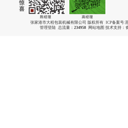
张家港市大程包装机械有限公司 版权所有 ICP备案号:
苏
管理登陆
总流量：
234958
网站地图
技术支持：