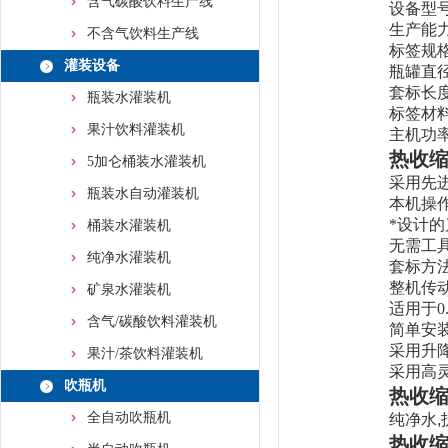
含气碳酸饮料生产线
设备型号
生产能力
不含气饮料生产线
标签规格
灌装设备
瓶罐直径
套标长度
瓶装水灌装机
标签材料
果汁饮料灌装机
主机功率
热收
5加仑桶装水灌装机
采用先
瓶装水自动灌装机
本机操
*设计
桶装水灌装机
无需工
纯净水灌装机
套标方
整机传
矿泉水灌装机
适用于0
含气/碳酸饮料灌装机
简单安
采用升
果汁/茶饮料灌装机
采用高
吹瓶机
热收
全自动吹瓶机
纯净水,
热收