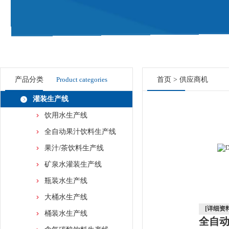
产品分类
Product categories
首页
>
供应商机
灌装生产线
饮用水生产线
全自动果汁饮料生产线
果汁/茶饮料生产线
矿泉水灌装生产线
瓶装水生产线
大桶水生产线
[详细资料
桶装水生产线
全自