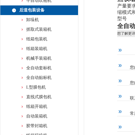
半自动吹瓶机
产量要
后道包装设备
缩模式和
型号
卸垛机
全自
抓取式装箱机
想了解更
纸箱包装机
纸箱装箱机
机械手装箱机
您
全自动套标机
全自动贴标机
您
L型膜包机
直线式膜包机
联
纸箱开箱机
常
自动装箱机
胶带封箱机