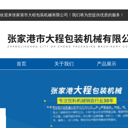
欢迎来张家港市大程包装机械有限公司！我们将为您提供优质的服务！
首页
关于我们
产品展示