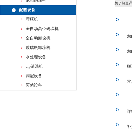
纸箱码垛机
想了解更
配套设备
理瓶机
全自动高位码垛机
您
全自动卸垛机
玻璃瓶卸垛机
您
水处理设备
cip清洗机
联
调配设备
常
灭菌设备
详
补