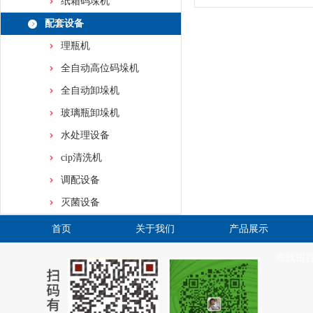
纸箱码垛机
配套设备
理瓶机
全自动高位码垛机
全自动卸垛机
玻璃瓶卸垛机
水处理设备
cip清洗机
调配设备
灭菌设备
首页
关于我们
产品展示
在线留