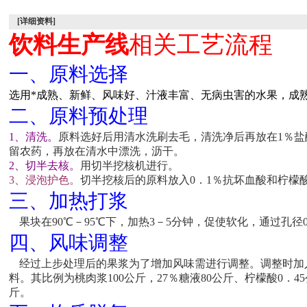
[详细资料]
饮料生产线
相关工艺流程
一、原料选择
选用*成熟、新鲜、风味好、汁液丰富、无病虫害的水果，成
二、原料预处理
1、清洗。
原料选好后用清水洗刷去毛，清洗净后再放在1％
留农药，再放在清水中漂洗，沥干。
2、切半去核。
用切半挖核机进行。
3、浸泡护色。
切半挖核后的原料放入0．1％抗坏血酸和柠檬
三、加热打浆
果块在90℃－95℃下，加热3－5分钟，促使软化，通过孔
四、风味调整
经过上步处理后的果浆为了增加风味需进行调整。调整时加
料。其比例为桃肉浆100公斤，27％糖液80公斤、柠檬酸0．45
斤。