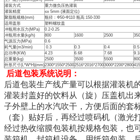
灌装方式
重力微负压热灌装
灌装精度
≤± 5mm (液面定位)
聚脂瓶规格(mm)
瓶径：Φ50-Φ110 瓶高:150-330
适用盖形
塑料螺纹盖
冲瓶用水压力(MPa)
0.2-0.25
冲瓶用水量(kg/h)
800
1600
2500
35
气源压力(MPa)
0.6
耗气量(m3/min)
0.3
0.3
0.4
0.5
总功率(KW)
4.23
6.68
7.68
9.1
总重量(kg)
2500
3500
5500
80
外形尺寸(L*W*H)(mm)
2300*1550*2500
2516*2016*2700
3000*2200*2800
41
后道包装系统说明：
后道包装生产线产量可以根据灌装机
灌装封盖好的饮料从（旋）压盖机出
子外壁上的水汽吹干，方便后面的套
（套）贴好后，再经过喷码机（激光
经过热收缩膜包装机按规格包装，也
装箱机、封箱机设备，用纸箱包装，