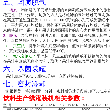
五、均质脱气
1、均质：
均质是为了使果汁悬浮的果肉颗粒分裂成更小的微
稳定性，防止分层。均质的方法是将粗滤的果汁通过高压均质
在高压下通过直径为0．002－0．003毫米的小孔而成为更细小
斤／平方厘米的均质机。另外还可采用胶体磨进行均质。当果汁流
米的狭缝时，果汁中的果肉颗粒因受到*的离心力作用而相互
2、脱气：
果实在榨汁时进入氧、氮和二氧化碳等气体，其中
化、马口铁罐的腐蚀，因此，必须进行脱气，脱气的方法
1）、真空法：
将果汁装入真空容器内，使果汁呈微雾状喷出而
711毫米汞柱或以上，温度低于43℃。
2）、氮气交换法：
果汁从一只直立的玻璃筒或不锈钢筒的筒
在果汁中形成无数小气泡，取代了果汁中的氧气而达到脱气的
六、杀菌装罐
果汁加热至95℃，维持1分钟，立即趁热装罐。
七、密封冷却
旋紧瓶盖，将罐倒置一分钟。密封后迅速分段冷却至38℃左
饮料生产线
灌装机相关参数：
型 号
RCGF12-12-4
RCGF18-18-6
RCGF24-24-8
RC
生产能力(500ml)(b/h)
3000
6000
10000
14