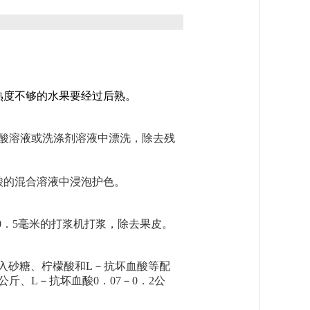
熟度不够的水果要经过后熟。
盐酸溶液或洗涤剂溶液中漂洗，除去残
酸的混合溶液中浸泡护色。
径0．5毫米的打浆机打浆，除去果皮。
入砂糖、柠檬酸和L－抗坏血酸等配
公斤、L－抗坏血酸0．07－0．2公