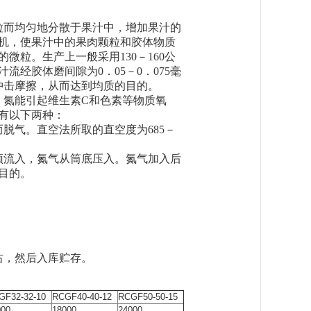
粒而均匀地分散于果汁中，增加果汁的
机，使果汁中的果肉颗粒和胶体物质
的微粒。生产上一般采用130－160公
经胶体磨间隙为0．05－0．075毫
冲击摩擦，从而达到均质的目的。
，氮能引起维生素C和色素等物质氧
主要有以下两种：
脱气。直空法所取的直空度为685－
顶流入，氮气从筒底压入。氮气加入后
目的。
右，然后入库贮存。
GF32-32-10
RCGF40-40-12
RCGF50-50-15
000
18000
24000