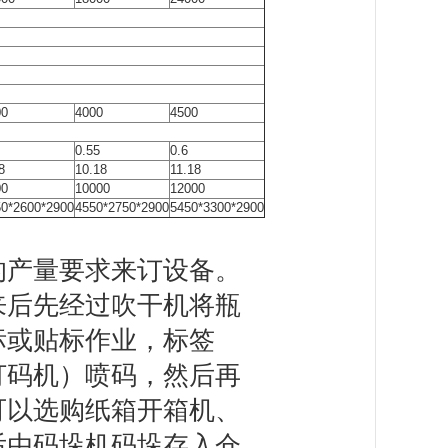
00
4000
4500
0.55
0.6
8
10.18
11.18
00
10000
12000
50*2600*2900
4550*2750*2900
5450*3300*2900
的产量要求来订设备。
来后先经过吹干机将瓶
标或贴标作业，标签
打码机）喷码，然后再
可以选购纸箱开箱机、
后由码垛机码垛存入仓