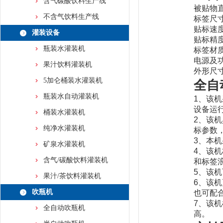
含气碳酸饮料生产线
被贴物直
不含气饮料生产线
标签尺寸
贴标速度
灌装设备
贴标精度
瓶装水灌装机
标签材
电源及功率
果汁饮料灌装机
外形尺寸：
5加仑桶装水灌装机
全自
瓶装水自动灌装机
1、该
设备运
桶装水灌装机
2、该
纯净水灌装机
标参数
3、本
矿泉水灌装机
4、该
含气/碳酸饮料灌装机
和标签
5、该
果汁/茶饮料灌装机
6、该
吹瓶机
也可配
7、该
全自动吹瓶机
高。