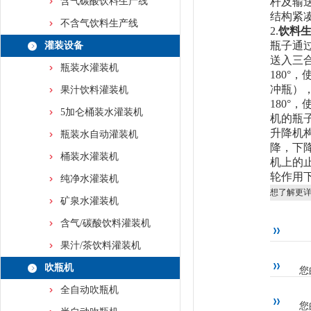
含气碳酸饮料生产线
杆及输
结构紧
不含气饮料生产线
2.
饮料
瓶子通
灌装设备
送入三
瓶装水灌装机
180
冲瓶）
果汁饮料灌装机
180
5加仑桶装水灌装机
机的瓶
升降机
瓶装水自动灌装机
降，下
桶装水灌装机
机上的
轮作用
纯净水灌装机
想了解更
矿泉水灌装机
含气/碳酸饮料灌装机
果汁/茶饮料灌装机
吹瓶机
您
全自动吹瓶机
您