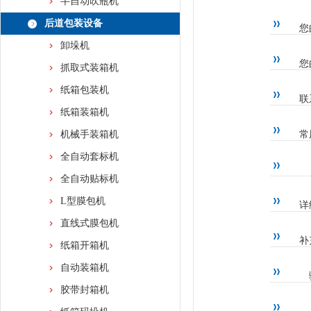
半自动吹瓶机
后道包装设备
您
卸垛机
您
抓取式装箱机
纸箱包装机
联
纸箱装箱机
机械手装箱机
常
全自动套标机
全自动贴标机
L型膜包机
详
直线式膜包机
补
纸箱开箱机
自动装箱机
胶带封箱机