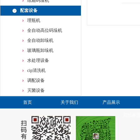
纸箱码垛机
配套设备
理瓶机
全自动高位码垛机
全自动卸垛机
玻璃瓶卸垛机
水处理设备
cip清洗机
调配设备
灭菌设备
首页
关于我们
产品展示
在线留