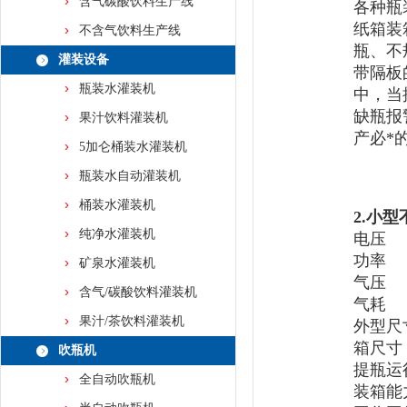
含气碳酸饮料生产线
各种瓶
纸箱装
不含气饮料生产线
瓶、不
灌装设备
带隔板
瓶装水灌装机
中，当
缺瓶报
果汁饮料灌装机
产必*
5加仑桶装水灌装机
瓶装水自动灌装机
桶装水灌装机
2.小
纯净水灌装机
电压 A
功率 
矿泉水灌装机
气压 0
含气/碳酸饮料灌装机
气耗 6
果汁/茶饮料灌装机
外型尺寸
箱尺
吹瓶机
提瓶运行
全自动吹瓶机
装箱能力