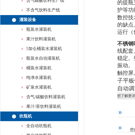
含气碳酸饮料生产线
的提瓶
护等功
不含气饮料生产线
数控技
灌装设备
的缺点
瓶装水灌装机
运行（
果汁饮料灌装机
不锈钢
5加仑桶装水灌装机
线配套
稳定。
瓶装水自动灌装机
振动。
桶装水灌装机
触控屏
纯净水灌装机
子平板
矿泉水灌装机
自动调
想了解更
含气/碳酸饮料灌装机
果汁/茶饮料灌装机
吹瓶机
全自动吹瓶机
您