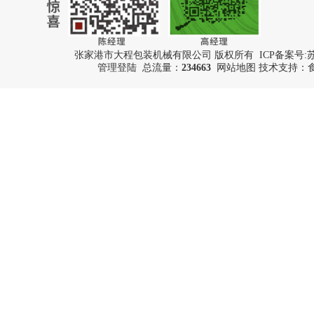
张家港市大程包装机械有限公司 版权所有 ICP备案号:
苏
管理登陆
总流量：
234663
网站地图
技术支持：