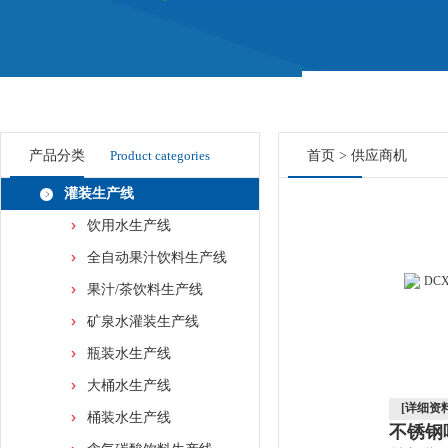
产品分类
Product categories
首页
>
供应商机
灌装生产线
饮用水生产线
全自动果汁饮料生产线
果汁/茶饮料生产线
矿泉水灌装生产线
瓶装水生产线
大桶水生产线
[详细资料
桶装水生产线
不锈钢