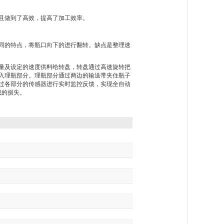
且做到了高效，提高了加工效率。
同的特点，将瓶口向下的进行翻转。缺点是整理速
量及设定的速度供料给转盘，转盘通过高速旋转把
入理瓶部分。理瓶部分通过两边的输送带夹住瓶子
过各部分的传感器进行实时监控反馈，实现全自动
成的损失。