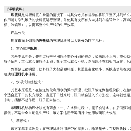
[详细资料]
理瓶机
是将塑料瓶在杂乱的情况下，将其分散并有规律的将瓶子整齐排列站立
作用是对杂乱堆放的饮料瓶进行整理，并使其有次序有方向排列在输送带上，高速
标、装箱等），以提高整个生产线的生产效率。
产品分类
现在市面上销售的
理瓶机
的整理阶段可以大致分为以下几种：
1、重心式
理瓶机
：
其基本原理是：整理过程中利用瓶子重心分部的特点，如果瓶子正向，重心就
瓶子反向，重心就会在瓶子上部，瓶子重心就会不稳，然后瓶子在挡板内反转，从
然而缺点很明显，饮料瓶子大都是塑料瓶，其重量变化很小，所以该功能在实
玻璃瓶
理瓶机
中使用。
2、水浮式加挡板式：
其基本原理是：在输送阶段利用水的浮力原理，把瓶子输送到整理阶段，在整
个适合瓶子口的长方形空，当瓶子口过来时，瓶口就会进入长方形空，这样就使瓶
来时，挡板不起作用，瓶子正向输出。
该
理瓶机
结构设计缺点有两点：一、在水浮过程中，瓶子会进水，在后面灌装
很低，不适合全自动化生产线。该方案适用于啤酒行业使用玻璃瓶大饮品。
3、摩擦式：
该方案基本原理是：在整理阶段利用皮带的摩擦力，输送瓶子，在整理阶段，