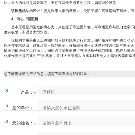
比，最大的优点是其效率高，不存在其他不必要的过程，如清理阶段等。
该
理瓶机
结构设计主要是利用皮带的摩擦力，使瓶子能在高速运动下翻转，而
4、离心式
理瓶机
：
基本原理是用圆盘的离心力，来使瓶子靠近圈外侧，再利用瓶底与瓶口宽窄不
度有极限，不适合大型水线。
该机的功用是由人工将物料加入储料瓶库进行存放，储料瓶库的物料将自动定
瓶子按要求供出，蹼轮清除不规范瓶子，分瓶部分按一定速度把转盘供出的瓶子送
输送到输送机的工作面上，同时通过翻瓶器进行整理把瓶子规范理出；电控系统通
化操作要求是高速生产*的机器，并且大量节省人力成本和避免人为错误因素而造
想了解更详细的产品信息，填写下表直接与我们联系：
产品：
您的单位：
您的姓名：