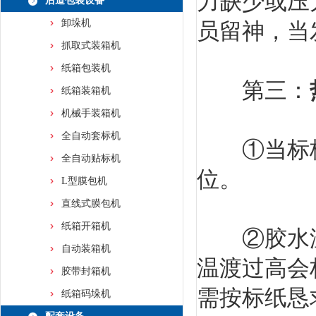
力缺少或压
后道包装设备
卸垛机
员留神，当
抓取式装箱机
纸箱包装机
第三：
纸箱装箱机
机械手装箱机
全自动套标机
①当标板
全自动贴标机
位。
L型膜包机
直线式膜包机
纸箱开箱机
②胶水温
自动装箱机
温渡过高会
胶带封箱机
需按标纸恳
纸箱码垛机