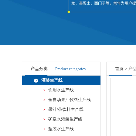
产品分类
Product categories
首页
>
产
灌装生产线
饮用水生产线
全自动果汁饮料生产线
果汁/茶饮料生产线
矿泉水灌装生产线
瓶装水生产线