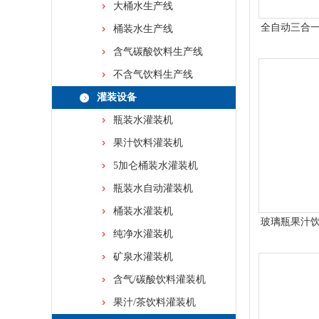
大桶水生产线
全自动三合
桶装水生产线
含气碳酸饮料生产线
不含气饮料生产线
灌装设备
瓶装水灌装机
果汁饮料灌装机
5加仑桶装水灌装机
瓶装水自动灌装机
桶装水灌装机
玻璃瓶果汁
纯净水灌装机
矿泉水灌装机
含气/碳酸饮料灌装机
果汁/茶饮料灌装机