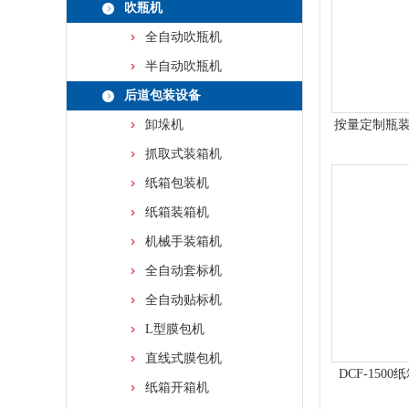
吹瓶机
全自动吹瓶机
半自动吹瓶机
后道包装设备
卸垛机
按量定制瓶
抓取式装箱机
纸箱包装机
纸箱装箱机
机械手装箱机
全自动套标机
全自动贴标机
L型膜包机
直线式膜包机
DCF-15
纸箱开箱机